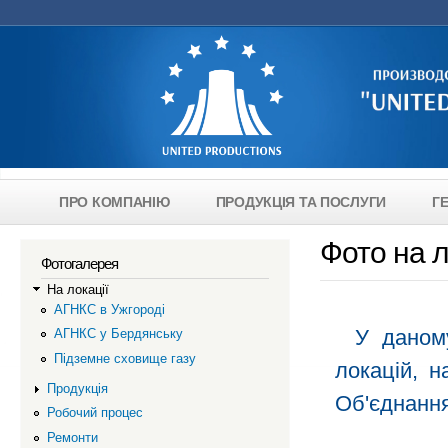
Skip to main content
ПРО КОМПАНІЮ
ПРОДУКЦІЯ ТА ПОСЛУГИ
Г
main-menu-ukr
Фото на л
Фотогалерея
На локації
АГНКС в Ужгороді
У даном
АГНКС у Бердянську
Підземне сховище газу
локацій, 
Продукція
Об'єднання
Робочий процес
Ремонти