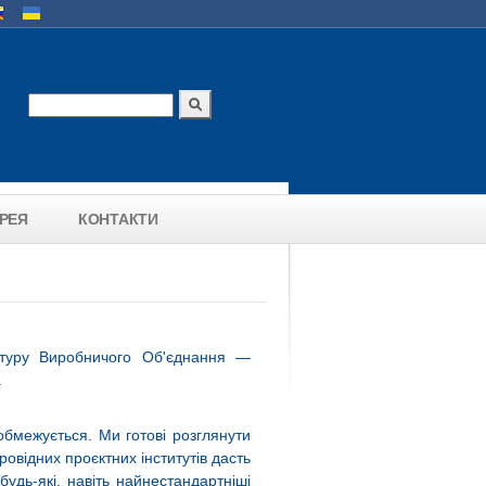
uages
Search
Search form
РЕЯ
КОНТАКТИ
атуру Виробничого Об'єднання —
.
обмежується. Ми готові розглянути
ровідних проєктних інститутів дасть
удь-які, навіть найнестандартніші