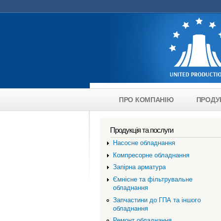
Skip to main content
ПРО КОМПАНІЮ
ПРОДУ
main-menu-ukr
Продукція та послуги
Насосне обладнання
Компресорне обладнання
Запірна арматура
Ємнісне та фільтрувальне
обладнання
Запчастини до ГПА та іншого
обладнання
Ремонт обладнання