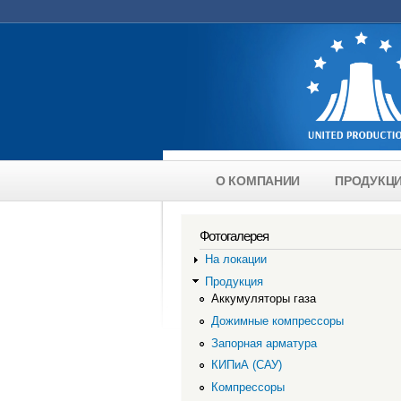
Перейти к основному содержанию
О КОМПАНИИ
ПРОДУКЦИ
Главное меню
Фотогалерея
На локации
Продукция
Аккумуляторы газа
Дожимные компрессоры
Запорная арматура
КИПиА (САУ)
Компрессоры