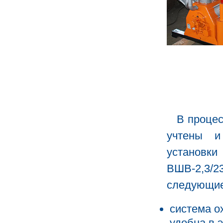
В процес
учтены и
установ
ВШВ-2,3/2
следующие
система о
удобна в 