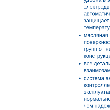
электродв
автоматич
защищает 
температу
масляная 
поверхнос
групп от 
конструкц
все детал
взаимозам
система а
контролле
эксплуата
нормально
чем надеж